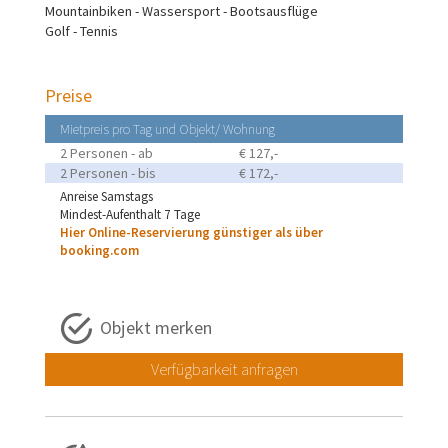
Mountainbiken - Wassersport - Bootsausflüge
Golf - Tennis
Preise
Mietpreis pro Tag und Objekt/ Wohnung
2 Personen - ab
€ 127,-
2 Personen - bis
€ 172,-
Anreise Samstags
Mindest-Aufenthalt 7 Tage
Hier Online-Reservierung günstiger als über
booking.com
Objekt merken
Verfügbarkeit anfragen