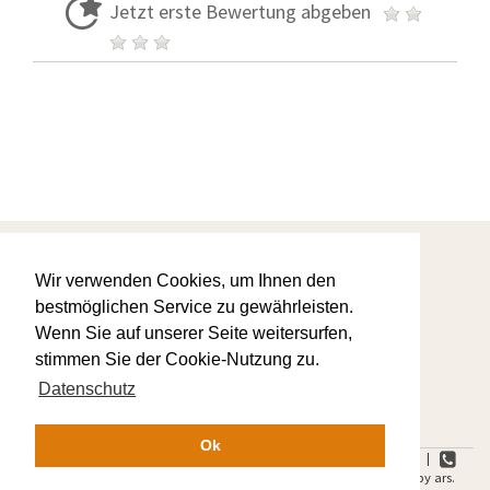
Jetzt erste Bewertung abgeben
Startseite
Wir verwenden Cookies, um Ihnen den
Warum wir
AGBs
bestmöglichen Service zu gewährleisten.
Ihre Favoriten
Wenn Sie auf unserer Seite weitersurfen,
Kontaktanfrage
Datenschutz
stimmen Sie der Cookie-Nutzung zu.
Impressum
Datenschutz
Ok
ars.Feriendomizile | Heideweg 11 | 83224 Grassau-Mietenkam |
+49 8641 5913015 |
+49 8641 59 13017 | Copyright © 2016 by ars.