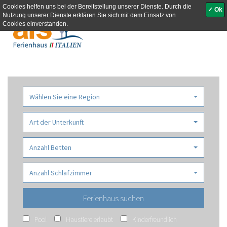
Cookies helfen uns bei der Bereitstellung unserer Dienste. Durch die
✓ Ok
Nutzung unserer Dienste erklären Sie sich mit dem Einsatz von
Toggle
Cookies einverstanden.
navigati
Wählen Sie eine Region
Art der Unterkunft
Anzahl Betten
Anzahl Schlafzimmer
Pool
Haustiere erlaubt
Kinderfreundlich