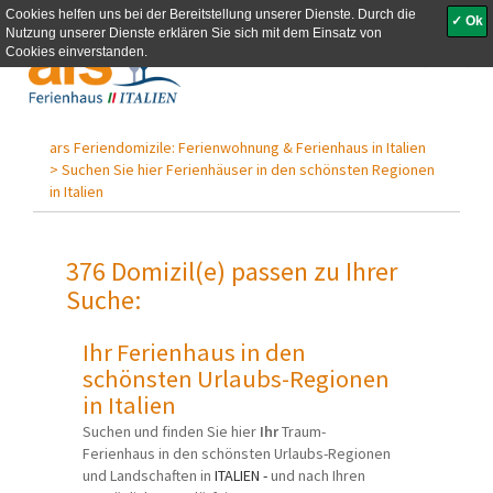
Cookies helfen uns bei der Bereitstellung unserer Dienste. Durch die
✓ Ok
Nutzung unserer Dienste erklären Sie sich mit dem Einsatz von
Toggle
Cookies einverstanden.
navigati
ars Feriendomizile: Ferienwohnung & Ferienhaus in Italien
>
Suchen Sie hier Ferienhäuser in den schönsten Regionen
in Italien
376 Domizil(e) passen zu Ihrer
Suche:
Ihr Ferienhaus in den
schönsten Urlaubs-Regionen
in Italien
Suchen und finden Sie hier
Ihr
Traum-
Ferienhaus in den schönsten Urlaubs-Regionen
und Landschaften in
ITALIEN -
und nach Ihren