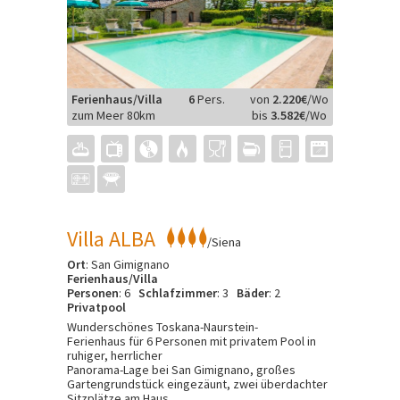
Ferienhaus/Villa
6
Pers.
von
2.220€
/Wo
zum Meer 80km
bis
3.582€
/Wo
Villa ALBA
/Siena
Ort
: San Gimignano
Ferienhaus/Villa
Personen
: 6
Schlafzimmer
: 3
Bäder
: 2
Privatpool
Wunderschönes Toskana-Naurstein-
Ferienhaus für 6 Personen mit privatem Pool in
ruhiger, herrlicher
Panorama-Lage bei San Gimignano, großes
Gartengrundstück eingezäunt, zwei überdachter
Sitzplätze am Haus.