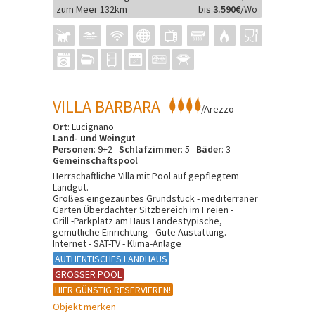
zum Meer 132km
bis
3.590€
/Wo
VILLA BARBARA
/Arezzo
Ort
: Lucignano
Land- und Weingut
Personen
: 9+2
Schlafzimmer
: 5
Bäder
: 3
Gemeinschaftspool
Herrschaftliche Villa mit Pool auf gepflegtem
Landgut.
Großes eingezäuntes Grundstück - mediterraner
Garten Überdachter Sitzbereich im Freien -
Grill -Parkplatz am Haus Landestypische,
gemütliche Einrichtung - Gute Austattung.
Internet - SAT-TV - Klima-Anlage
AUTHENTISCHES LANDHAUS
GROSSER POOL
HIER GÜNSTIG RESERVIEREN!
Objekt merken