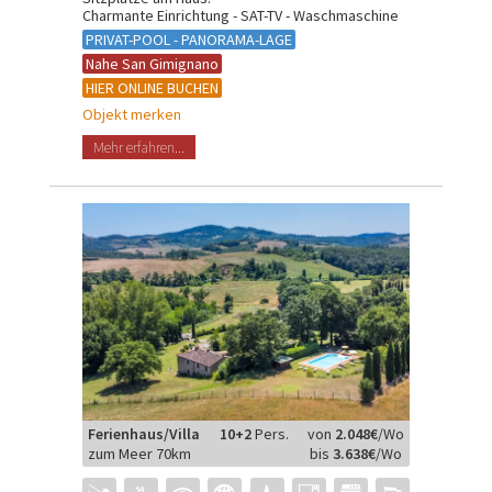
Charmante Einrichtung - SAT-TV - Waschmaschine
PRIVAT-POOL - PANORAMA-LAGE
Nahe San Gimignano
HIER ONLINE BUCHEN
Objekt merken
Mehr erfahren...
Ferienhaus/Villa
10+2
Pers.
von
2.048€
/Wo
zum Meer 70km
bis
3.638€
/Wo