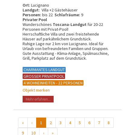
Ort:
Lucignano
Landgut:
Villa +2 Gästehäuser
Personen:
bis 22
Schlafräume:
9
Privater Pool
Wunderschönes
Toscana-Landgut
für 20-22
Personen mit Privat-Pool!
Herrschaftliche Villa und zwei freistehende
Häuser auf parkähnlichem Grundstück.
Ruhige Lage nur 2 km von Lucignano. Ideal für
Urlaub von befreundeten Familien und Gruppen.
Gute Ausstattung - Klima-Anlage, Spülmaschine,
Grill, Parkplatz auf dem Grundstück.
CHARMANTES LANDGUT
GROSSER PRIVATPOOL
4 WOHNEINHEITEN - 22 PERSONEN
Objekt merken
Mehr erfahren...
«
‹
1
2
3
4
5
6
7
8
9
10
›
»