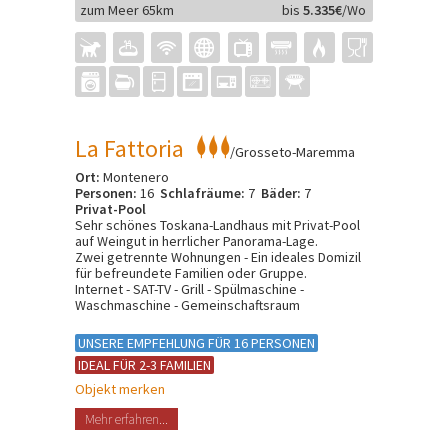
zum Meer 65km
bis
5.335€
/Wo
La Fattoria
/Grosseto-Maremma
Ort:
Montenero
Personen:
16
Schlafräume:
7
Bäder:
7
Privat-Pool
Sehr schönes Toskana-Landhaus mit Privat-Pool
auf Weingut in herrlicher Panorama-Lage.
Zwei getrennte Wohnungen - Ein ideales Domizil
für befreundete Familien oder Gruppe.
Internet - SAT-TV - Grill - Spülmaschine -
Waschmaschine - Gemeinschaftsraum
UNSERE EMPFEHLUNG FÜR 16 PERSONEN
IDEAL FÜR 2-3 FAMILIEN
Objekt merken
Mehr erfahren...