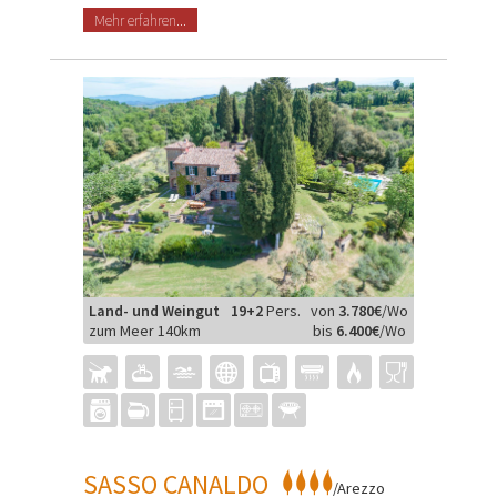
Mehr erfahren...
Land- und Weingut
19+2
Pers.
von
3.780€
/Wo
zum Meer 140km
bis
6.400€
/Wo
SASSO CANALDO
/Arezzo