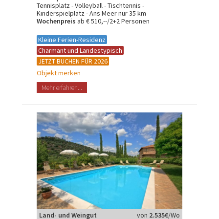
Tennisplatz - Volleyball - Tischtennis -
Kinderspielplatz - Ans Meer nur 35 km
Wochenpreis
ab € 510,--/2+2 Personen
Kleine Ferien-Residenz
Charmant und Landestypisch
JETZT BUCHEN FÜR 2026
Objekt merken
Mehr erfahren...
Land- und Weingut
von
2.535€
/Wo