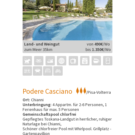
Land- und Weingut
von
490€
/Wo
zum Meer 35km
bis
1.350€
/Wo
Podere Casciano
/Pisa-Volterra
Ort:
Chianni
Unterbringung:
4 Appartm. für 2-6 Personen, 1
Ferienhaus für max. 5 Personen
Gemeinschaftspool chlorfrei
Gepflegtes Toskana-Landgut in herrlicher, ruhiger
Naturlage bei Chianni,
Schöner chlorfreier Pool mit Whirlpool. Grillplatz -
Gartenpavillion