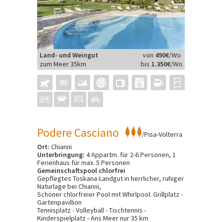
Land- und Weingut
von
490€
/Wo
zum Meer 35km
bis
1.350€
/Wo
Podere Casciano
/Pisa-Volterra
Ort:
Chianni
Unterbringung:
4 Appartm. für 2-6 Personen, 1
Ferienhaus für max. 5 Personen
Gemeinschaftspool chlorfrei
Gepflegtes Toskana-Landgut in herrlicher, ruhiger
Naturlage bei Chianni,
Schöner chlorfreier Pool mit Whirlpool. Grillplatz -
Gartenpavillion
Tennisplatz - Volleyball - Tischtennis -
Kinderspielplatz - Ans Meer nur 35 km