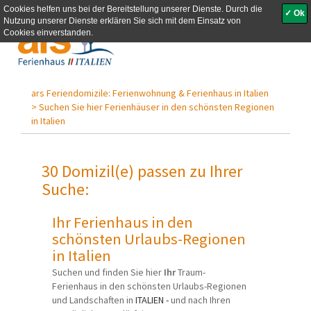
Cookies helfen uns bei der Bereitstellung unserer Dienste. Durch die
✓ Ok
Nutzung unserer Dienste erklären Sie sich mit dem Einsatz von
Toggle
Cookies einverstanden.
navigati
ars Feriendomizile: Ferienwohnung & Ferienhaus in Italien
>
Suchen Sie hier Ferienhäuser in den schönsten Regionen
in Italien
30 Domizil(e) passen zu Ihrer
Suche:
Ihr Ferienhaus in den
schönsten Urlaubs-Regionen
in Italien
Suchen und finden Sie hier
Ihr
Traum-
Ferienhaus in den schönsten Urlaubs-Regionen
und Landschaften in
ITALIEN -
und nach Ihren