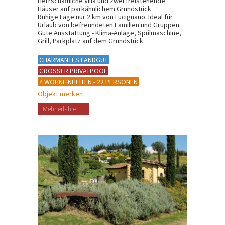
Herrschaftliche Villa und zwei freistehende
Häuser auf parkähnlichem Grundstück.
Ruhige Lage nur 2 km von Lucignano. Ideal für
Urlaub von befreundeten Familien und Gruppen.
Gute Ausstattung - Klima-Anlage, Spülmaschine,
Grill, Parkplatz auf dem Grundstück.
CHARMANTES LANDGUT
GROSSER PRIVATPOOL
4 WOHNEINHEITEN - 22 PERSONEN
Objekt merken
Mehr erfahren...