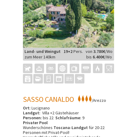
Land- und Weingut
19+2
Pers.
von
3.780€
/Wo
zum Meer 140km
bis
6.400€
/Wo
SASSO CANALDO
/Arezzo
Ort:
Lucignano
Landgut:
Villa +2 Gästehäuser
Personen:
bis 22
Schlafräume:
9
Privater Pool
Wunderschönes
Toscana-Landgut
für 20-22
Personen mit Privat-Pool!