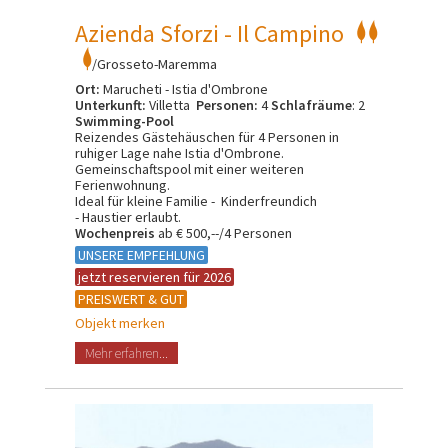
Azienda Sforzi - Il Campino
/Grosseto-Maremma
Ort:
Marucheti - Istia d'Ombrone
Unterkunft:
Villetta
Personen:
4
Schlafräume
: 2
Swimming-Pool
Reizendes Gästehäuschen für 4 Personen in
ruhiger Lage nahe Istia d'Ombrone.
Gemeinschaftspool mit einer weiteren
Ferienwohnung.
Ideal für kleine Familie - Kinderfreundich
- Haustier erlaubt.
Wochenpreis
ab € 500,--/4 Personen
UNSERE EMPFEHLUNG
jetzt reservieren für 2026
PREISWERT & GUT
Objekt merken
Mehr erfahren...