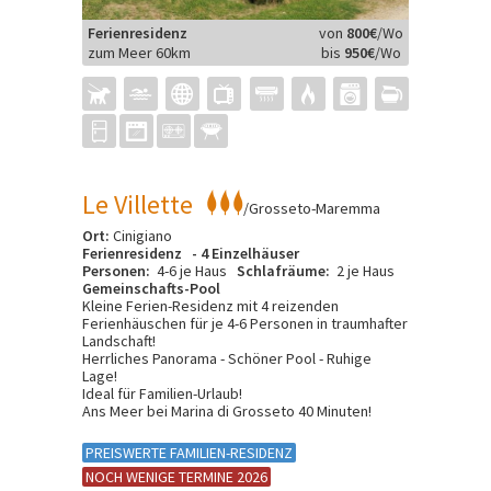
Ferienresidenz
von
800€
/Wo
zum Meer 60km
bis
950€
/Wo
Le Villette
/Grosseto-Maremma
Ort:
Cinigiano
Ferienresidenz - 4 Einzelhäuser
Personen:
4-6 je Haus
Schlafräume:
2 je Haus
Gemeinschafts-Pool
Kleine Ferien-Residenz mit 4 reizenden
Ferienhäuschen für je 4-6 Personen in traumhafter
Landschaft!
Herrliches Panorama - Schöner Pool - Ruhige
Lage!
Ideal für Familien-Urlaub!
Ans Meer bei Marina di Grosseto 40 Minuten!
PREISWERTE FAMILIEN-RESIDENZ
NOCH WENIGE TERMINE 2026