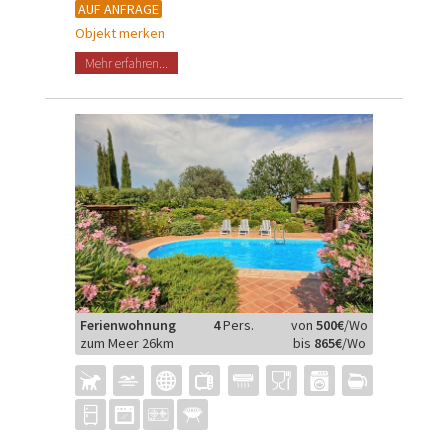
AUF ANFRAGE
Objekt merken
Mehr erfahren...
Ferienwohnung
4
Pers.
von
500€
/Wo
zum Meer 26km
bis
865€
/Wo