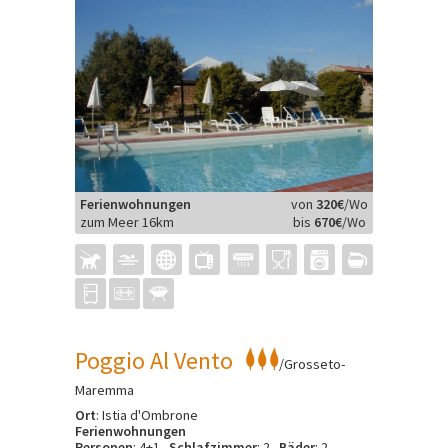
Ferienwohnungen
von
320€
/Wo
zum Meer 16km
bis
670€
/Wo
Poggio Al Vento
/Grosseto-
Maremma
Ort
: Istia d'Ombrone
Ferienwohnungen
Personen
: 4+1
Schlafzimmer
: 2
Bäder
: 2