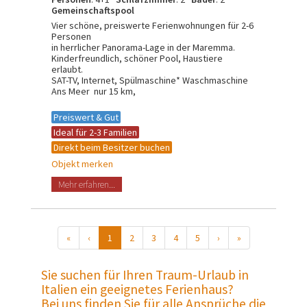
Gemeinschaftspool
Vier schöne, preiswerte Ferienwohnungen für 2-6
Personen
in herrlicher Panorama-Lage in der Maremma.
Kinderfreundlich, schöner Pool, Haustiere
erlaubt.
SAT-TV, Internet, Spülmaschine* Waschmaschine
Ans Meer nur 15 km,
Preiswert & Gut
Ideal für 2-3 Familien
Direkt beim Besitzer buchen
Objekt merken
Mehr erfahren...
«
‹
1
2
3
4
5
›
»
Sie suchen für Ihren Traum-Urlaub in
Italien ein geeignetes Ferienhaus?
Bei uns finden Sie für alle Ansprüche die