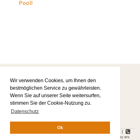
Pool!
Startseite
Wir verwenden Cookies, um Ihnen den
Warum wir
AGBs
bestmöglichen Service zu gewährleisten.
Ihre Favoriten
Wenn Sie auf unserer Seite weitersurfen,
Kontaktanfrage
Datenschutz
stimmen Sie der Cookie-Nutzung zu.
Impressum
Datenschutz
Ok
ars.Feriendomizile | Heideweg 11 | 83224 Grassau-Mietenkam |
+49 8641 5913015 |
+49 8641 59 13017 | Copyright © 2016 by ars.