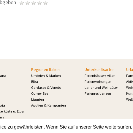
abgeben
Regionen Italien
Unterkunftsarten
Url
kana
Umbrien & Marken
Ferienhäuser/-villen
Fam
Elba
Ferienwohungen
Akti
Gardasee & Veneto
Land- und Weingüter
Wei
Comer See
Ferienresidenzen
Kuns
Ligurien
Well
toia
Apulien & Kampanien
erküste u. Elba
rra
e zu gewährleisten. Wenn Sie auf unserer Seite weitersurfen,