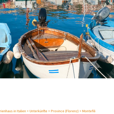
enhaus in Italien >
Unterkünfte >
Province (Florenz) >
Montefili