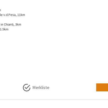
m
le v.d.Pesa, 11km
in Chianti, 3km
 1.5km
n
Merkliste