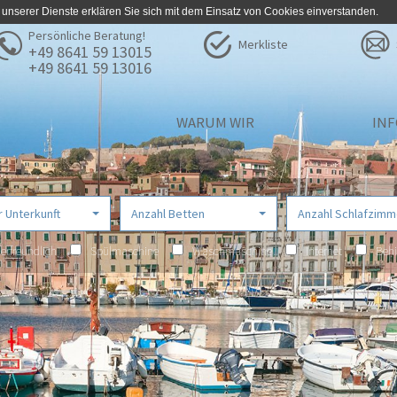
 unserer Dienste erklären Sie sich mit dem Einsatz von Cookies einverstanden.
Persönliche Beratung!
Merkliste
+49 8641 59 13015
+49 8641 59 13016
WARUM WIR
IN
r Unterkunft
Anzahl Betten
Anzahl Schlafzimm
erfreundlich
Spülmaschine
Waschmaschine
Internet
Behi