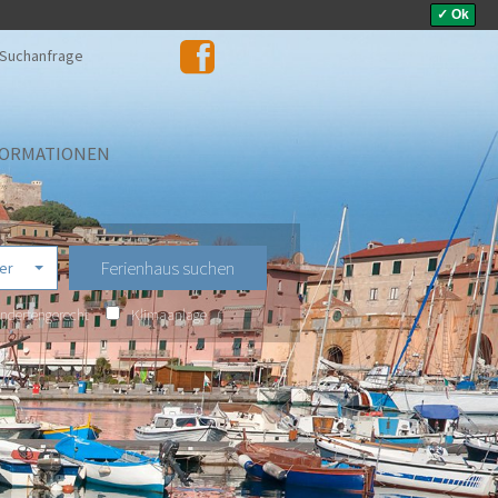
✓ Ok
Suchanfrage
FORMATIONEN
er
ndertengerecht
Klimaanlage