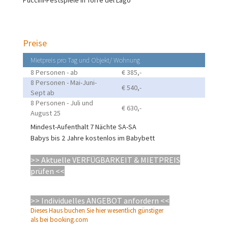
Preise
Mietpreis pro Tag und Objekt/ Wohnung
8 Personen - ab
€ 385,-
8 Personen - Mai-Juni-
€ 540,-
Sept ab
8 Personen - Juli und
€ 630,-
August 25
Mindest-Aufenthalt 7 Nächte SA-SA
Babys bis 2 Jahre kostenlos im Babybett
>> Aktuelle VERFÜGBARKEIT & MIETPREIS
prüfen
<<
>> Individuelles ANGEBOT anfordern <<
Dieses Haus buchen Sie hier wesentlich günstiger
als bei booking.com