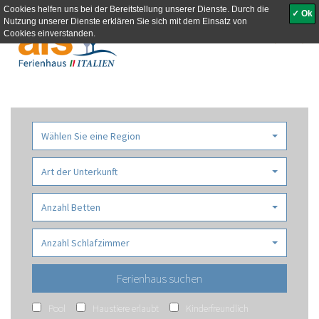
Cookies helfen uns bei der Bereitstellung unserer Dienste. Durch die
✓ Ok
Nutzung unserer Dienste erklären Sie sich mit dem Einsatz von
Toggle
Cookies einverstanden.
navigati
Wählen Sie eine Region
Art der Unterkunft
Anzahl Betten
Anzahl Schlafzimmer
Pool
Haustiere erlaubt
Kinderfreundlich