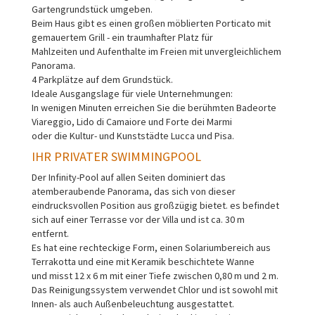
Gartengrundstück umgeben.
Beim Haus gibt es einen großen möblierten Porticato mit
gemauertem Grill - ein traumhafter Platz für
Mahlzeiten und Aufenthalte im Freien mit unvergleichlichem
Panorama.
4 Parkplätze auf dem Grundstück.
Ideale Ausgangslage für viele Unternehmungen:
In wenigen Minuten erreichen Sie die berühmten Badeorte
Viareggio, Lido di Camaiore und Forte dei Marmi
oder die Kultur- und Kunststädte Lucca und Pisa.
IHR PRIVATER SWIMMINGPOOL
Der Infinity-Pool auf allen Seiten dominiert das
atemberaubende Panorama, das sich von dieser
eindrucksvollen Position aus großzügig bietet. es befindet
sich auf einer Terrasse vor der Villa und ist ca. 30 m
entfernt.
Es hat eine rechteckige Form, einen Solariumbereich aus
Terrakotta und eine mit Keramik beschichtete Wanne
und misst 12 x 6 m mit einer Tiefe zwischen 0,80 m und 2 m.
Das Reinigungssystem verwendet Chlor und ist sowohl mit
Innen- als auch Außenbeleuchtung ausgestattet.