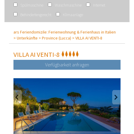
Spülmaschine
Waschmaschine
Internet
Behindertengerecht
Klimaanlage
ars Feriendomizile: Ferienwohnung & Ferienhaus in Italien
>
Unterkünfte >
Province (Lucca) >
VILLA AI VENTI-8
VILLA AI VENTI-8
Verfügbarkeit anfragen