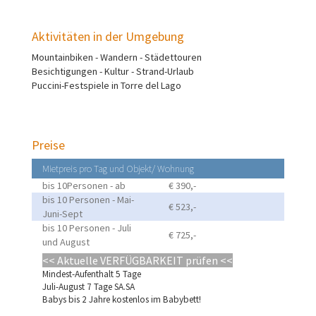
Aktivitäten in der Umgebung
Mountainbiken - Wandern - Städettouren
Besichtigungen - Kultur - Strand-Urlaub
Puccini-Festspiele in Torre del Lago
Preise
Mietpreis pro Tag und Objekt/ Wohnung
bis 10Personen - ab
€ 390,-
bis 10 Personen - Mai-
€ 523,-
Juni-Sept
bis 10 Personen - Juli
€ 725,-
und August
<< Aktuelle VERFÜGBARKEIT prüfen
<<
Mindest-Aufenthalt 5 Tage
Juli-August 7 Tage SA.SA
Babys bis 2 Jahre kostenlos im Babybett!