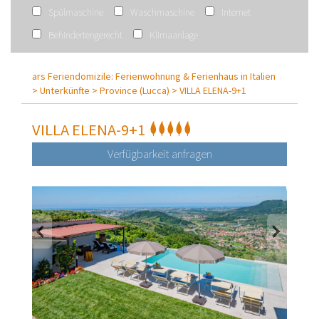
Spülmaschine
Waschmaschine
Internet
Behindertengerecht
Klimaanlage
ars Feriendomizile: Ferienwohnung & Ferienhaus in Italien
>
Unterkünfte >
Province (Lucca) >
VILLA ELENA-9+1
VILLA ELENA-9+1
Verfügbarkeit anfragen