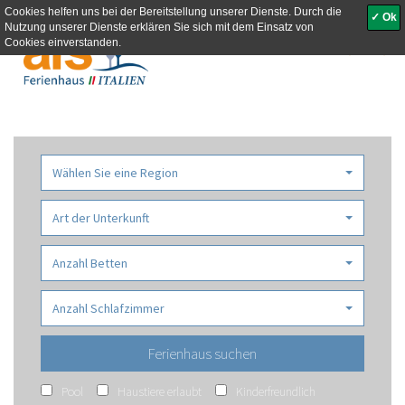
Cookies helfen uns bei der Bereitstellung unserer Dienste. Durch die
✓ Ok
Nutzung unserer Dienste erklären Sie sich mit dem Einsatz von
Toggle
Cookies einverstanden.
navigati
Wählen Sie eine Region
Art der Unterkunft
Anzahl Betten
Anzahl Schlafzimmer
Pool
Haustiere erlaubt
Kinderfreundlich