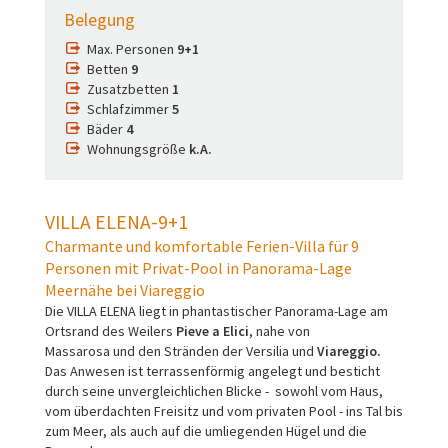
Belegung
Max. Personen
9+1
Betten
9
Zusatzbetten
1
Schlafzimmer
5
Bäder
4
Wohnungsgröße
k.A.
VILLA ELENA-9+1
Charmante und komfortable Ferien-Villa für 9
Personen mit Privat-Pool in Panorama-Lage
Meernähe bei Viareggio
Die VILLA ELENA liegt in phantastischer Panorama-Lage am
Ortsrand des Weilers
Pieve a Elici
, nahe von
Massarosa und den Stränden der Versilia und
Viareggio.
Das Anwesen ist terrassenförmig angelegt und besticht
durch seine unvergleichlichen Blicke - sowohl vom Haus,
vom überdachten Freisitz und vom privaten Pool - ins Tal bis
zum Meer, als auch auf die umliegenden Hügel und die