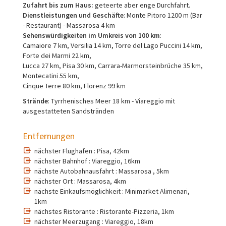
Zufahrt bis zum Haus:
geteerte aber enge Durchfahrt.
Dienstleistungen und Geschäfte
: Monte Pitoro 1200 m (Bar
- Restaurant) - Massarosa 4 km
Sehenswürdigkeiten im Umkreis von 100 km
:
Camaiore 7 km, Versilia 14 km, Torre del Lago Puccini 14 km,
Forte dei Marmi 22 km,
Lucca 27 km, Pisa 30 km, Carrara-Marmorsteinbrüche 35 km,
Montecatini 55 km,
Cinque Terre 80 km, Florenz 99 km
Strände
: Tyrrhenisches Meer 18 km - Viareggio mit
ausgestatteten Sandstränden
Entfernungen
nächster Flughafen : Pisa, 42km
nächster Bahnhof : Viareggio, 16km
nächste Autobahnausfahrt : Massarosa , 5km
nächster Ort : Massarosa, 4km
nächste Einkaufsmöglichkeit : Minimarket Alimenari,
1km
nächstes Ristorante : Ristorante-Pizzeria, 1km
nächster Meerzugang : Viareggio, 18km