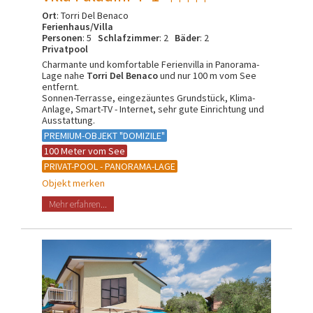
Ort
: Torri Del Benaco
Ferienhaus/Villa
Personen
: 5
Schlafzimmer
: 2
Bäder
: 2
Privatpool
Charmante und komfortable Ferienvilla in Panorama-
Lage nahe
Torri Del Benaco
und nur 100 m vom See
entfernt.
Sonnen-Terrasse, eingezäuntes Grundstück, Klima-
Anlage, Smart-TV - Internet, sehr gute Einrichtung und
Ausstattung.
PREMIUM-OBJEKT "DOMIZILE"
100 Meter vom See
PRIVAT-POOL - PANORAMA-LAGE
Objekt merken
Mehr erfahren...