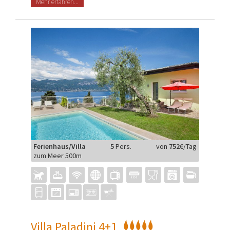
Mehr erfahren...
Ferienhaus/Villa
5
Pers.
von
752€
/Tag
zum Meer 500m
Villa Paladini 4+1