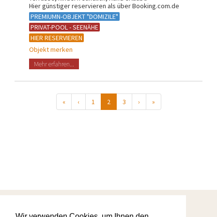
Hier günstiger reservieren als über Booking.com.de
PREMIUMN-OBJEKT "DOMIZILE"
PRIVAT-POOL - SEENÄHE
HIER RESERVIEREN
Objekt merken
Mehr erfahren...
«
‹
1
2
3
›
»
Startseite
Wir verwenden Cookies, um Ihnen den
Warum wir