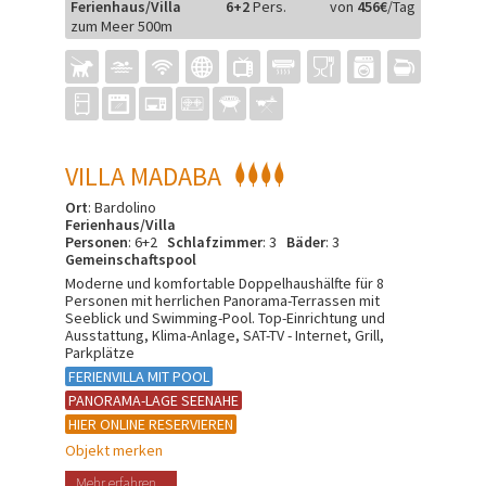
Ferienhaus/Villa
6+2
Pers.
von
456€
/Tag
zum Meer 500m
VILLA MADABA
Ort
: Bardolino
Ferienhaus/Villa
Personen
: 6+2
Schlafzimmer
: 3
Bäder
: 3
Gemeinschaftspool
Moderne und komfortable Doppelhaushälfte für 8
Personen mit herrlichen Panorama-Terrassen mit
Seeblick und Swimming-Pool. Top-Einrichtung und
Ausstattung, Klima-Anlage, SAT-TV - Internet, Grill,
Parkplätze
FERIENVILLA MIT POOL
PANORAMA-LAGE SEENAHE
HIER ONLINE RESERVIEREN
Objekt merken
Mehr erfahren...