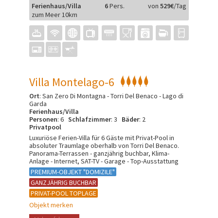
Ferienhaus/Villa
6
Pers.
von
529€
/Tag
zum Meer 10km
Villa Montelago-6
Ort
: San Zero Di Montagna - Torri Del Benaco - Lago di
Garda
Ferienhaus/Villa
Personen
: 6
Schlafzimmer
: 3
Bäder
: 2
Privatpool
Luxuriöse Ferien-Villa für 6 Gäste mit Privat-Pool in
absoluter Traumlage oberhalb von Torri Del Benaco.
Panorama-Terrassen - ganzjährig buchbar, Klima-
Anlage - Internet, SAT-TV - Garage - Top-Ausstattung
PREMIUM-OBJEKT "DOMIZILE"
GANZJÄHRIG BUCHBAR
PRIVAT-POOL TOPLAGE
Objekt merken