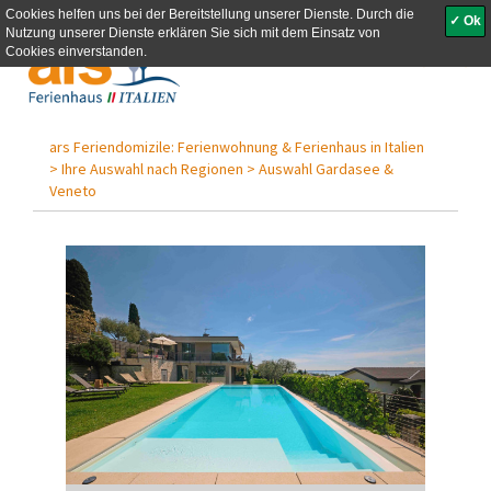
Cookies helfen uns bei der Bereitstellung unserer Dienste. Durch die
✓ Ok
Nutzung unserer Dienste erklären Sie sich mit dem Einsatz von
Toggle
Cookies einverstanden.
navigati
ars Feriendomizile: Ferienwohnung & Ferienhaus in Italien
>
Ihre Auswahl nach Regionen >
Auswahl Gardasee &
Veneto