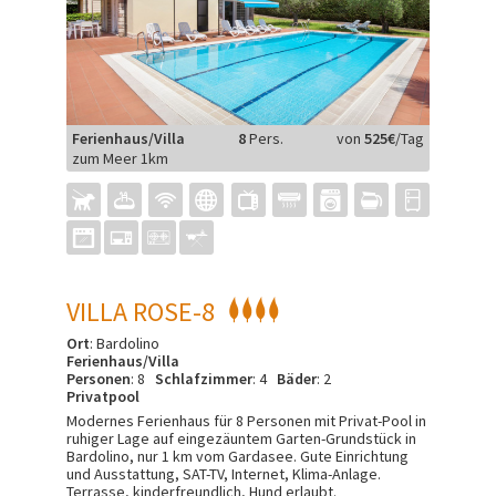
Ferienhaus/Villa
8
Pers.
von
525€
/Tag
zum Meer 1km
VILLA ROSE-8
Ort
: Bardolino
Ferienhaus/Villa
Personen
: 8
Schlafzimmer
: 4
Bäder
: 2
Privatpool
Modernes Ferienhaus für 8 Personen mit Privat-Pool in
ruhiger Lage auf eingezäuntem Garten-Grundstück in
Bardolino, nur 1 km vom Gardasee. Gute Einrichtung
und Ausstattung, SAT-TV, Internet, Klima-Anlage.
Terrasse, kinderfreundlich, Hund erlaubt.