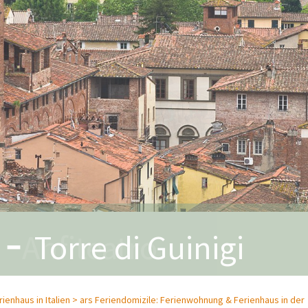
-
Anfiteatro
enhaus in Italien >
ars Feriendomizile: Ferienwohnung & Ferienhaus in der