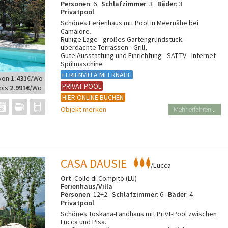
Personen
: 6
Schlafzimmer
: 3
Bäder
: 3
Privatpool
Schönes Ferienhaus mit Pool in Meernähe bei
Camaiore.
Ruhige Lage - großes Gartengrundstück -
überdachte Terrassen - Grill,
Gute Ausstattung und Einrichtung - SAT-TV - Internet -
Spülmaschine
FERIENVILLA MEERNAHE
von
1.431€
/Wo
PRIVAT-POOL
bis
2.991€
/Wo
HIER ONLINE BUCHEN
Objekt merken
Mehr erfahren...
CASA DAUSIE
/Lucca
Ort
: Colle di Compito (LU)
Ferienhaus/Villa
Personen
: 12+2
Schlafzimmer
: 6
Bäder
: 4
Privatpool
Schönes Toskana-Landhaus mit Privt-Pool zwischen
Lucca und Pisa.