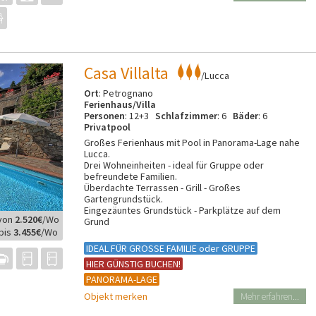
Casa Villalta
/Lucca
Ort
: Petrognano
Ferienhaus/Villa
Personen
: 12+3
Schlafzimmer
: 6
Bäder
: 6
Privatpool
Großes Ferienhaus mit Pool in Panorama-Lage nahe
Lucca.
Drei Wohneinheiten - ideal für Gruppe oder
befreundete Familien.
Überdachte Terrassen - Grill - Großes
Gartengrundstück.
Eingezäuntes Grundstück - Parkplätze auf dem
von
2.520€
/Wo
Grund
bis
3.455€
/Wo
IDEAL FÜR GROSSE FAMILIE oder GRUPPE
HIER GÜNSTIG BUCHEN!
PANORAMA-LAGE
Objekt merken
Mehr erfahren...