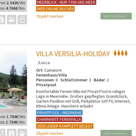
MEERBLICK - NUR 7 KM ANS MEER
von
2.342€
/Wo
bis
4.766€
/Wo
HIER ONLINE BUCHEN
Objekt merken
Mehr erfahren...
VILLA VERSILIA-HOLIDAY
/Lucca
Ort
: Camaiore
Ferienhaus/Villa
Personen
: 6
Schlafzimmer
: 3
Bäder
: 2
Privatpool
Komfortable Ferien-Villa mit Privat-Pool in ruhiger
Lage in Meernähe. Großes gepflegtes Grundstück,
Garten-Pavillion mit Grill, Parkplätze SAT-TV, Internet,
Klima-Anlage. Haustiere erlaubt
PRIVATPOOL - MEERNÄHE
von
1.784€
/Wo
CHARMANTE FERIENVILLA
bis
1.784€
/Wo
2026 LEIDER KOMPLETT BELEGT
Objekt merken
Mehr erfahren...