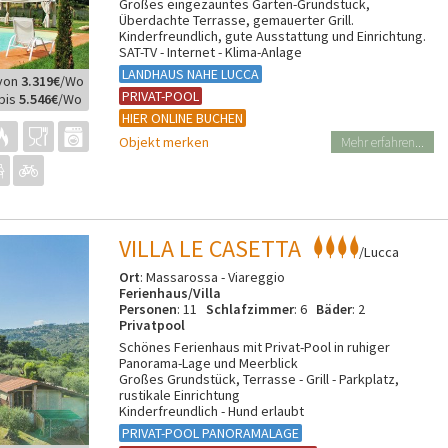
Großes eingezäuntes Garten-Grundstück,
Überdachte Terrasse, gemauerter Grill.
Kinderfreundlich, gute Ausstattung und Einrichtung.
SAT-TV - Internet - Klima-Anlage
LANDHAUS NAHE LUCCA
von
3.319€
/Wo
PRIVAT-POOL
bis
5.546€
/Wo
HIER ONLINE BUCHEN
Objekt merken
Mehr erfahren...
VILLA LE CASETTA
/Lucca
Ort
: Massarossa - Viareggio
Ferienhaus/Villa
Personen
: 11
Schlafzimmer
: 6
Bäder
: 2
Privatpool
Schönes Ferienhaus mit Privat-Pool in ruhiger
Panorama-Lage und Meerblick
Großes Grundstück, Terrasse - Grill - Parkplatz,
rustikale Einrichtung
Kinderfreundlich - Hund erlaubt
PRIVAT-POOL PANORAMALAGE