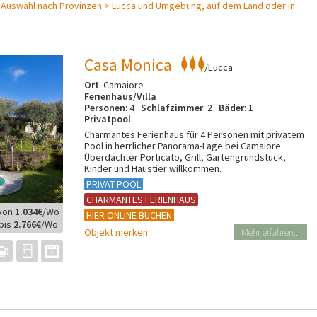
- Auswahl nach Provinzen >
Lucca und Umgebung, auf dem Land oder in
Casa Monica
/Lucca
Ort
: Camaiore
Ferienhaus/Villa
Personen
: 4
Schlafzimmer
: 2
Bäder
: 1
Privatpool
Charmantes Ferienhaus für 4 Personen mit privatem
Pool in herrlicher Panorama-Lage bei Camaiore.
Überdachter Porticato, Grill, Gartengrundstück,
Kinder und Haustier willkommen.
PRIVAT-POOL
CHARMANTES FERIENHAUS
von
1.034€
/Wo
HIER ONLINE BUCHEN
bis
2.766€
/Wo
Objekt merken
Mehr erfahren...