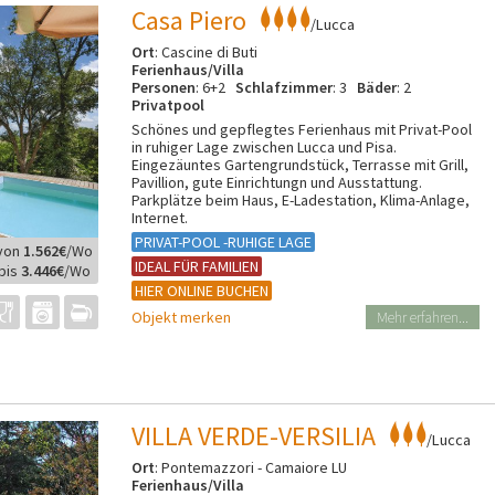
Casa Piero
/Lucca
Ort
: Cascine di Buti
Ferienhaus/Villa
Personen
: 6+2
Schlafzimmer
: 3
Bäder
: 2
Privatpool
Schönes und gepflegtes Ferienhaus mit Privat-Pool
in ruhiger Lage zwischen Lucca und Pisa.
Eingezäuntes Gartengrundstück, Terrasse mit Grill,
Pavillion, gute Einrichtungn und Ausstattung.
Parkplätze beim Haus, E-Ladestation, Klima-Anlage,
Internet.
PRIVAT-POOL -RUHIGE LAGE
von
1.562€
/Wo
IDEAL FÜR FAMILIEN
bis
3.446€
/Wo
HIER ONLINE BUCHEN
Objekt merken
Mehr erfahren...
VILLA VERDE-VERSILIA
/Lucca
Ort
: Pontemazzori - Camaiore LU
Ferienhaus/Villa